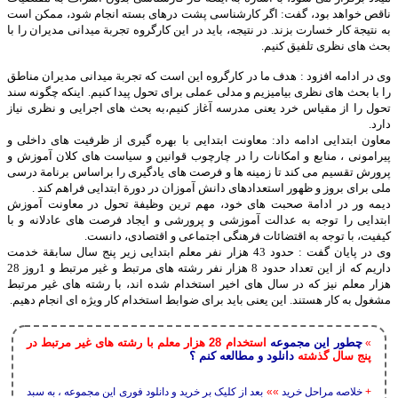
ناقص خواهد بود، گفت: اگر کارشناسی پشت درهای بسته انجام شود، ممکن است
به نتیجة کار خسارت بزند. در نتیجه، باید در این کارگروه تجربة میدانی مدیران را با
بحث های نظری تلفیق کنیم.
وی در ادامه افزود : هدف ما در کارگروه این است که تجربة میدانی مدیران مناطق
را با بحث های نظری بیامیزیم و مدلی عملی برای تحول پیدا کنیم. اینکه چگونه سند
تحول را از مقیاس خرد یعنی مدرسه آغاز کنیم،به بحث های اجرایی و نظری نیاز
دارد.
معاون ابتدایی ادامه داد: معاونت ابتدایی با بهره گیری از ظرفیت های داخلی و
پیرامونی ، منابع و امکانات را در چارچوب قوانین و سیاست های کلان آموزش و
پرورش تقسیم می کند تا زمینه ها و فرصت های یادگیری را براساس برنامة درسی
ملی برای بروز و ظهور استعدادهای دانش آموزان در دورة ابتدایی فراهم کند .
دیمه ور در ادامة صحبت های خود، مهم ترین وظیفة تحول در معاونت آموزش
ابتدایی را توجه به عدالت آموزشی و پرورشی و ایجاد فرصت های عادلانه و با
کیفیت، با توجه به اقتضائات فرهنگی اجتماعی و اقتصادی، دانست.
وی در پایان گفت : حدود 43 هزار نفر معلم ابتدایی زیر پنج سال سابقة خدمت
داریم که از این تعداد حدود 8 هزار نفر رشته های مرتبط و غیر مرتبط و 1روز 28
هزار معلم نیز که در سال های اخیر استخدام شده اند، با رشته های غیر مرتبط
مشغول به کار هستند. این یعنی باید برای ضوابط استخدام کار ویژه ای انجام دهیم.
چطور این مجموعه
استخدام 28 هزار معلم با رشته های غیر مرتبط در
»
پنج سال گذشته
دانلود و مطالعه کنم ؟
+
خلاصه مراحل خرید
»»
بعد از کلیک بر خرید و دانلود فوری این مجموعه ، به سبد