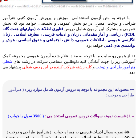
— با توجه به متن آزمون استخدامی اموزش و پرورش آزمون کتبی هنرآموز
طراحی و دوخت امسال در دو بخش عمومی و تخصصی خواهد بود که بخش
عمومی و مشترک این آزمون شامل دروس
فناوری اطلاعات (مهارتهای هفت گانه
ICDL) ، ریاضی و آمار مقدماتی ، زبان و ادبیات فارسی ، معارف اسلامی ، زبان
انگلیسی عمومی ، اطلاعات عمومی، دانش ، اجتماعی و حقوق اساسی ، هوش و
توانمندی های ذهنی
خواهد بود.
++ از همین رو سایت ما با توجه به مفاد اعلام شده آزمون عمومی مجموعه کمک
آموزشی زیر را جهت آمادگی کلیه داوطلبین متقاضی شرکت در رشته های
شغلی
هنرآموز طراحی و دوخت
و
کلیه رشته شرکت کننده در این ردیف شغلی
پیشنهاد می
دهد.
++ محتویات این مجموعه با توجه به دروس آزمون شامل موارد زیر :
( هنرآموز
طراحی و دوخت )
—
– 1 ) قسمت نمونه سوالات دروس عمومی استخدامی :
( 3560 سول با جواب )
—
+
۵۵۰
نمونه سوال
ادبیات فارسی
به همراه جواب ( هنرآموز طراحی و دوخت )
+
۵۲۰
نمونه سوال
معارف اسلامی
به همراه جواب ( هنرآموز طراحی و دوخت )