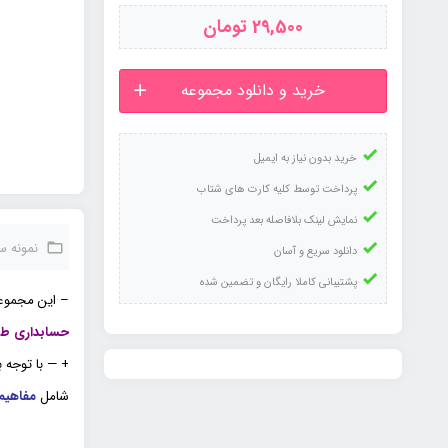
29,500
تومان
خرید و دانلود مجموعه
خرید بدون نیاز به ایمیل
پرداخت توسط کلیه کارت های شتاب
نمایش لینک بلافاصله بعد پرداخت
نمونه س
دانلود سریع و آسان
پشتیبانی کاملا رایگان و تضمین شده
– این مجموع
حسابداری طب
+ — با توجه
شامل
مفاهیم و روشهای آم