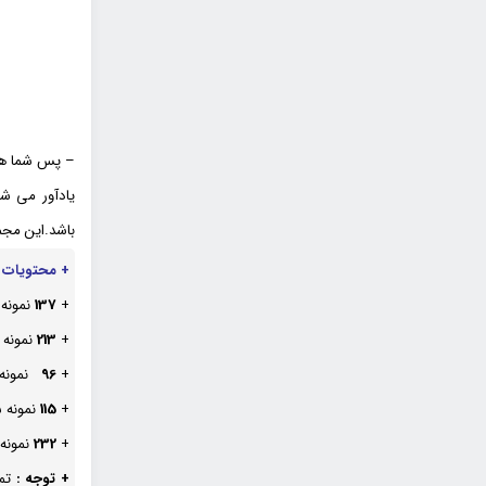
– پس شما هم 
یادآور می ش
باشد.این مجم
+ محتویات 
+
137
نمونه
+
213
نمونه
+
96
نمونه
+
115
نمونه 
+
232
نمونه
+ توجه :
تما