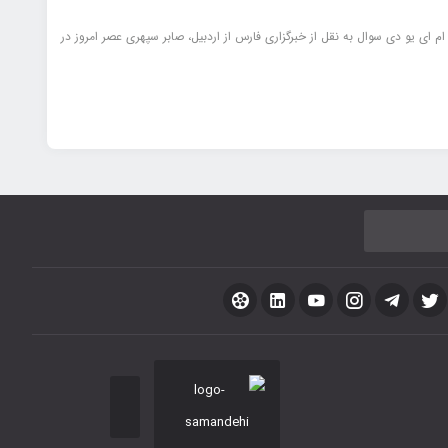
ام ای یو دی سوال به نقل از خبرگزاری فارس از اردبیل، صابر سپهری عصر امروز در