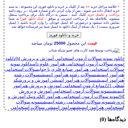
+
خلاصه مراحل خرید
»»
بعد از کلیک بر خرید و دانلود فوری این مجموعه ، به سبد
خرید انتقال داده می شوید ، پس از وارد کردن نام و شماره همراه ، بر روی دکمه
پرداخت و تکمیل خرید
کلیک کنید ، سپس به درگاه بانک برای پرداخت منتقل
میشوید .بلافاصله بعد از پرداخت اینترنتی و موفق ،
لینک دانلود فوراً
به شما
نمایش داده میشود و درصورتی که ایمیل خودتان را وارد کرده باشید ( ایمیل
ضروری نیست ) ، یک نسخه از لینک دانلود به ایمیل شما نیز فرستاده خواهد شد.
خرید و دانلود فوری
قیمت
این محصول
25000
تومان میباشد
دانلود نمونه سوالات آزمون استخدامی آموزش و پرورش 94
دانلود
نمونه سوالات آزمون استخدامی هنرآموز علوم دامی
دانلود نمونه
سوالات استخدامی هنرآموز صنایع فلزی با جواب
سوالات استخدامی
هنرآموز انیمیشن
سوالات رشته هنرآموز انیمیشن
سوالات رشته
هنراموز انیمیشن
سوالات هنرآموز انمیشن اموزش و پرورش
کد
شغلی 221
منابع ازمون استخدامی اموزش و پرورش هنراموز
انیمیشن
نمونه سوالات آزمون استخدامی آموزش و پرورش
94
نمونه سوالات آزمون استخدامی هنرآموز الکترونیک آموزش و
پرورش
نمونه سوالات استخدامی رشته انیمیشن
نمونه سوالات
استخدامی هنرآموز انیمیشن
هنراموز انیمشن سوالات استخدامی
دیدگاه‌ها
(0)