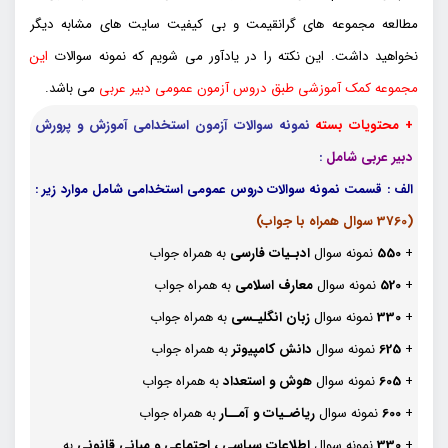
مطالعه مجموعه های گرانقیمت و بی کیفیت سایت های مشابه دیگر
نخواهید داشت. این نکته را در یادآور می شویم که نمونه سوالات
این
مجموعه کمک آموزشی طبق دروس آزمون عمومی دبیر عربی
می باشد.
+ محتویات بسته
نمونه سوالات آزمون استخدامی آموزش و پرورش
دبیر عربی شامل
:
الف : قسمت نمونه سوالات دروس عمومی استخدامی شامل موارد زیر :
(3760 سوال همراه با جواب)
+
550
نمونه سوال
ادبـیات فارسی
به همراه جواب
+
520
نمونه سوال
معارف اسلامی
به همراه جواب
+
330
نمونه سوال
زبان انگلیـسی
به همراه جواب
+
625
نمونه سوال
دانش کامپیوتر
به همراه جواب
+
605
نمونه سوال
هوش و استعداد
به همراه جواب
+
600
نمونه سوال
ریاضـیات و آمــار
به همراه جواب
+
330
نمونه سوال
اطلاعات سیاسی ، اجتماعی و مبانی قانونی
به