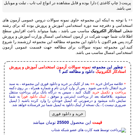
پرینت ( چاپ کاغذی ) دارا بوده و قابل مشاهده در انواع لب تاب ، تبلت و موبایل
می باشد.
++ با توجه به اینکه این مجموعه حاوی نمونه سوالات دروس عمومی آزمون های
استخدامی و دفترچه سه دوره استخدامی آموزش و پرورش بوده که برای رشته
شغلی
استادکار الکترونیک
مناسب می باشد ، یقیناً میتواند باعث افزایش سطح
اطلاعات شما جهت شرکت در آزمون استخدامی امسال وزارت آموزش و پرورش
گردد.پس هم اکنون با دانلود این مجموعه مطالعه این مجموعه ارزشمند را شروع
کنید.این مجموعه نمونه سوالات برای مطالعه جهت قسمت عمومی آزمون
استخدامی امسال مناسب می باشد.
چطور این مجموعه
نمونه سوالات آزمون استخدامی آموزش و پرورش
»
استادکار الکترونیک
دانلود و مطالعه کنم ؟
+
خلاصه مراحل خرید
»»
بعد از کلیک بر خرید و دانلود فوری این مجموعه ، به سبد
خرید انتقال داده می شوید ، پس از وارد کردن نام و شماره همراه ، بر روی دکمه
پرداخت و تکمیل خرید
کلیک کنید ، سپس به درگاه بانک برای پرداخت منتقل
میشوید .بلافاصله بعد از پرداخت اینترنتی و موفق ،
لینک دانلود فوراً
به شما
نمایش داده میشود و درصورتی که ایمیل خودتان را وارد کرده باشید ( ایمیل
ضروری نیست ) ، یک نسخه از لینک دانلود به ایمیل شما نیز فرستاده خواهد شد.
خرید و دانلود فوری
قیمت
این محصول
25500
تومان میباشد