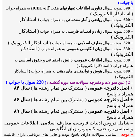
با جواب )
+
590
نمونه سوال
فناوری اطلاعات (مهارتهای هفت گانه ICDL)
به همراه جواب
( استادکار الکترونیک )
( استادکار
+
600
نمونه سوال
ریاضی و آمار مقدماتی
به همراه جواب
الکترونیک )
( استادکار
+
550
نمونه سوال
زبان و ادبـیات فارسـی
به همراه جواب
الکترونیک )
( استادکار الکترونیک )
+
520
نمونه سوال
معارف اسلامی
به همراه جواب
( استادکار
+
330
نمونه سوال
زبان انگلیسی عمومی
به همراه جواب
الکترونیک )
+
330
نمونه سوال
اطلاعات عمومی، دانش ، اجتماعی و حقوق اساسی
به
همراه جواب ( استادکار الکترونیک )
+
600
نمونه سوال
هوش و توانمنـدی های ذهنی
به همراه جواب ( استادکار
الکترونیک )
220 سول با جواب )
– 2 ) عین سوالات و دفترچه سوالات سه دوره گذشته :
(
+
اصل دفترچه عمومی
( مشترک بین تمام رشته ها )
سال ۸۴
همراه با پاسخ
+
اصل دفترچه عمومی
( مشترک بین تمام رشته ها )
سال ۸۶
همراه با پاسخ
+
اصل دفترچه عمومی
( مشترک بین تمام رشته ها )
سال ۸۹
همراه با پاسخ
– شامل دروس ادبیات فارسی، معارف اسلامی، اطلاعات عمومی
و سیاسی، ریاضی، کامپیوتر، زبان انگلیسی
+ توجه
:
تمامی سوالات دارای پاسخ بوده و فایل های دریافتی دارای قابلیت