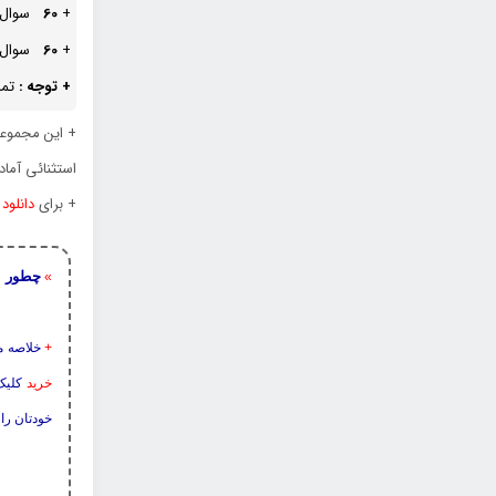
+
60
سوال
+
60
سوال
+ توجه :
تما
+ این مجموعه
استثنائی آماد
+ برای
دانلود
چطور ا
»
+
خلاصه م
خرید
کلیک 
خودتان را 