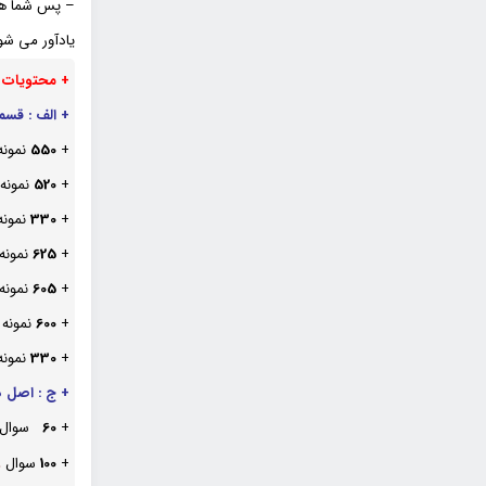
– پس شما هم 
یادآور می ش
+ محتویات
ا
+ الف : قس
+
550
نمونه
+
520
نمونه
+
330
نمونه
+
625
نمونه
+
605
نمونه
+
600
نمونه
+
330
نمونه
+ ج : اصل د
+
60
سوال
+
100
سوال
ع