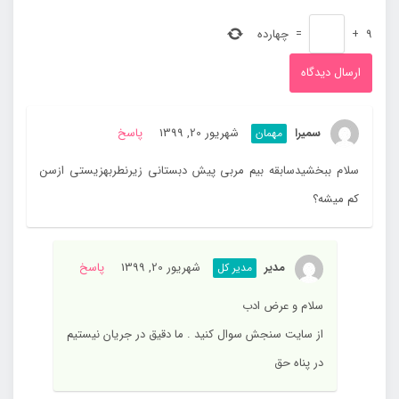
9
+
=
چهارده
سمیرا
شهریور 20, 1399
پاسخ
مهمان
سلام ببخشیدسابقه بیم مربی پیش دبستانی زیرنطربهزیستی ازسن
کم میشه؟
مدیر
شهریور 20, 1399
پاسخ
مدیر کل
سلام و عرض ادب
از سایت سنجش سوال کنید . ما دقیق در جریان نیستیم
در پناه حق