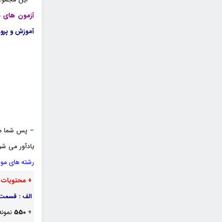
آزمون های 
آموزش و پرو
– پس شما هم 
یادآور می شو
رشته های مو
+ محتویات
ا
الف : قسمت 
+
550
نمونه