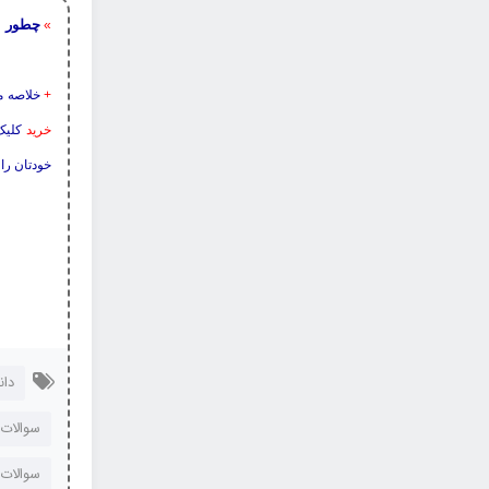
چطور ا
»
+
خلاصه م
خرید
کلیک 
خودتان را 
دان
سوالات
سوالات