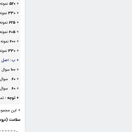
+
520
نمونه
+
330
نمونه
+
625
نمونه
+
605
نمونه
+
600
نمونه
+
330
نمونه
+ ب : اصل د
+
100
سوال د
+
60
سوال د
+
60
سوال د
+ توجه :
تما
+ این مجموع
سلامت (درو