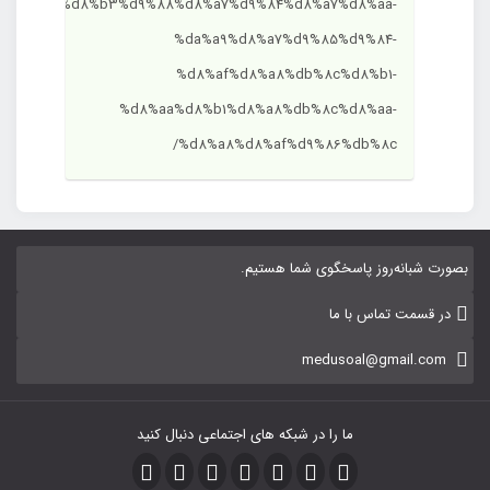
%d8%b3%d9%88%d8%a7%d9%84%d8%a7%d8%aa-
%da%a9%d8%a7%d9%85%d9%84-
%d8%af%d8%a8%db%8c%d8%b1-
%d8%aa%d8%b1%d8%a8%db%8c%d8%aa-
%d8%a8%d8%af%d9%86%db%8c/
بصورت شبانه‌روز پاسخگوی شما هستیم.
در قسمت تماس با ما
medusoal@gmail.com
ما را در شبکه های اجتماعی دنبال کنید