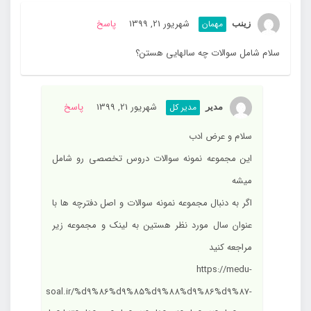
شهریور 21, 1399
پاسخ
مهمان
زینب
سلام شامل سوالات چه سالهایی هستن؟
شهریور 21, 1399
پاسخ
مدیر کل
مدیر
سلام و عرض ادب
این مجموعه نمونه سوالات دروس تخصصی رو شامل
میشه
اگر به دنبال مجموعه نمونه سوالات و اصل دفترچه ها با
عنوان سال مورد نظر هستین به لینک و مجموعه زیر
مراجعه کنید
https://medu-
soal.ir/%d9%86%d9%85%d9%88%d9%86%d9%87-