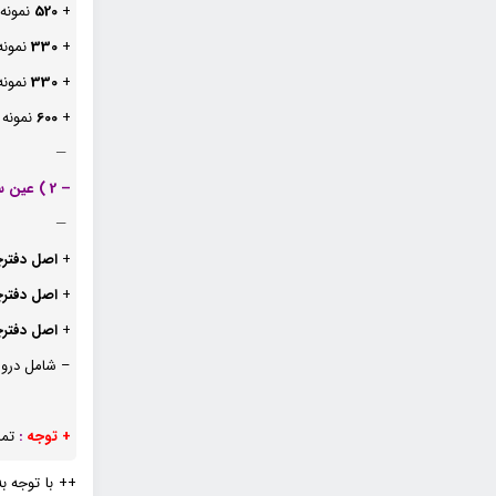
+
520
نمونه
+
330
نمونه
+
330
نمونه
+
600
نمونه
—
– 2 ) عین سوالات و دفترچه سوالات سه دوره گذشته :
—
+
اصل دفتر
+
اصل دفتر
+
اصل دفتر
– شامل دروس
+ توجه
:
تما
++ با توجه 