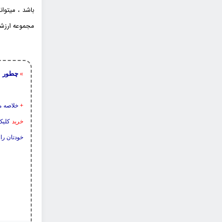
باشد ، میتو
مجموعه ارزشم
چطور ا
»
+
خلاصه م
خرید
کلیک 
خودتان را 