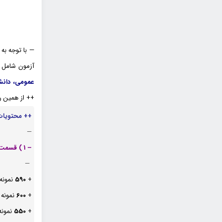
— با توجه ب
آزمون شامل
عمومی، دانش
++ از همین ر
++ محتویات 
—
– 1 ) قسمت نمونه سوالات دروس عمومی آزمون های استخدامی :
—
+
590
نمونه
+
600
نمونه
+
550
نمونه