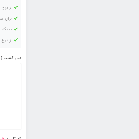
از درج 
برای مط
دیدگاه 
از درج 
متن کامنت ( 
نام کاربری
*