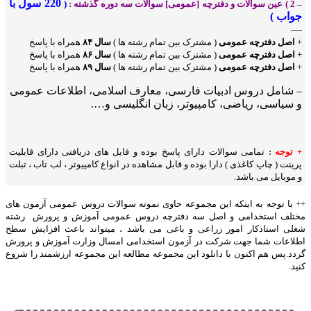
220 سول با
– 2 ) عین سوالات و دفترچه [عمومی] سوالات سه دوره گذشته :
(
جواب )
—
+
اصل دفترچه عمومی
( مشترک بین تمام رشته ها )
سال ۸۴
همراه با پاسخ
+
اصل دفترچه عمومی
( مشترک بین تمام رشته ها )
سال ۸۶
همراه با پاسخ
+
اصل دفترچه عمومی
( مشترک بین تمام رشته ها )
سال ۸۹
همراه با پاسخ
– شامل دروس ادبیات فارسی، معارف اسلامی، اطلاعات عمومی
و سیاسی، ریاضی، کامپیوتر، زبان انگلیسی و….
+ توجه
:
تمامی سوالات دارای پاسخ بوده و فایل های دریافتی دارای قابلیت
پرینت ( چاپ کاغذی ) دارا بوده و قابل مشاهده در انواع کامپیوتر ، لب تاب ، تبلت
و موبایل می باشد.
++ با توجه به اینکه این مجموعه حاوی نمونه سوالات دروس عمومی آزمون های
مختلف استخدامی و اصل سه دفترچه دروس عمومی آموزش و پرورش رشته
شغلی استادکار امور زراعی و باغی می باشد ، میتواند باعث افزایش سطح
اطلاعات شما جهت شرکت در آزمون استخدامی امسال وزارت آموزش و پرورش
گردد.پس هم اکنون با دانلود این مجموعه مطالعه این مجموعه ارزشمند را شروع
کنید.