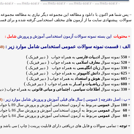
– پس شما هم اکنون با دانلود و مطالعه این مجموعه دیگر نیازی به مطالعه مجموعه
سوالات پیشنهادی سایت ما از آزمون های مختلف استخدامی گرفته شده و برای ق
+ محتویات
این بسته نمونه سوالات آزمون استخدامی آموزش و پرورش
شامل
:
الف : قسمت نمونه سوالات عمومی استخدامی شامل موارد زیر :
(3560 سوال با جواب)
)
(
+
550
نمونه سوال
ادبـیات فارسی
به همراه جواب
دبیر فیزیک
)
(
+
520
نمونه سوال
معارف اسلامی
به همراه جواب
دبیر فیزیک
)
(
+
330
نمونه سوال
زبان انگلیـسی
به همراه جواب
دبیر فیزیک
)
(
+
625
نمونه سوال
دانش کامپیوتر
به همراه جواب
دبیر فیزیک
)
(
+
605
نمونه سوال
هوش و استعداد
به همراه جواب
دبیر فیزیک
)
(
+
600
نمونه سوال
ریاضـیات و آمــار
به همراه جواب
دبیر فیزیک
+
330
نمونه سوال
اطلاعات سیاسی ، اجتماعی و مبانی قانونی
به همراه جواب (
دبی
+ ب : اصل دفترچه [ عمومی ] سال های قبلی آموزش و پرورش شامل موارد زیر :
(220 سوال با جواب)
+
100
سوال
عمومی
مربوط به آزمون استخدامی آموزش و پرورش سال 89 با جواب
+
60
سوال
عمومی
مربوط به آزمون استخدامی آموزش و پرورش سال 86 با جواب
+
60
سوال
عمومی
مربوط به آزمون استخدامی آموزش و پرورش سال 84 با جواب
+ توجه :
تمامی سوالات و فایل های دریافتی دارای قابلیت پرینت ( چاپ ) می باشد و همچ