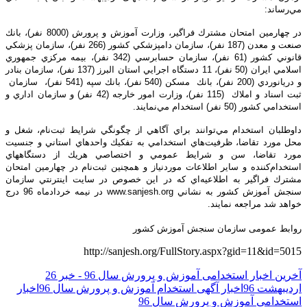
مي‌رساند:
در چهارمين امتحان مشترك فراگير، وزارت آموزش و پرورش (8000 نفر)، بانك
صنعت و معدن (187 نفر)، سازمان دامپزشكي كشور (266 نفر)، سازمان پزشكي
قانوني كشور (61 نفر)، سازمان حسابرسي (342 نفر)، بيمه مركزي جمهوري
اسلامي ايران (50 نفر)، 11 دستگاه اجرايي استان البرز (137 نفر)، سازمان بنادر
و دريانوردي (200 نفر)، بانك مسكن (540 نفر)، بانك سپه (541 نفر)، سازمان
ثبت اسناد و املاك (115 نفر)، وزارت امور خارجه (42 نفر) و سازمان اداري و
استخدامي كشور (50 نفر) استخدام مي‌نمايند.
داوطلبان استخدام مي‌توانند براي آگاهي از چگونگي شرايط ثبت‌نام، شغل و
محل مورد تقاضا، ظرفيت‌هاي استخدامي به تفكيك واحدهاي استاني و جنسيت
مورد تقاضا، سن و شرايط عمومي و اختصاصي هريك از دستگاههاي
استخدام‌كننده و ساير اطلاعات موردنياز و همچنين ثبت‌نام در چهارمين امتحان
مشترك فراگير به اطلاعيه‌اي كه در اين خصوص در سايت اينترنتي سازمان
سنجش آموزش كشور به نشاني www.sanjesh.org در نيمه خردادماه 96 درج
خواهد شد مراجعه نمايند.
روابط عمومی سازمان سنجش آموزش کشور
http://sanjesh.org/FullStory.aspx?gid=11&id=5015
آخرین اخبار استخدامی آموزش و پرورش سال 96 - خبر 26
اردیبهشت 96
اخبار آگهی استخدام آموزش و پرورش سال 96
اخبار
استخدامی آموزش و پرورش سال 96