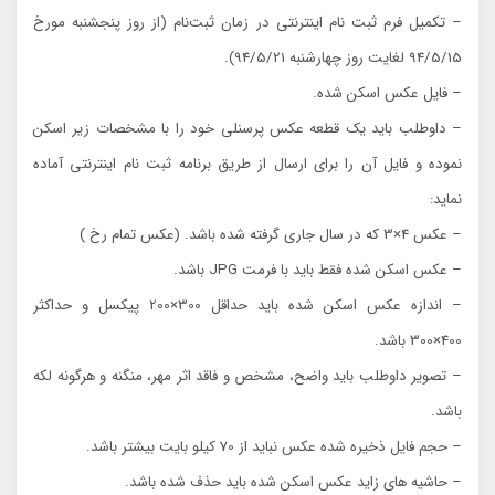
– تكميل فرم ثبت نام اينترنتي در زمان ثبت‌نام (از روز پنجشنبه مورخ
94/5/15 لغايت روز چهارشنبه 94/5/21).
– فايل عكس اسكن شده.
– داوطلب بايد يك قطعه عكس پرسنلي خود را با مشخصات زير اسكن
نموده و فايل آن را براي ارسال از طريق برنامه ثبت نام اينترنتي آماده
نمايد:
– عكس 4×3 كه در سال جاري گرفته شده باشد. (عكس تمام رخ )
– عكس اسكن شده فقط بايد با فرمت JPG باشد.
– اندازه عكس اسكن شده بايد حداقل 300×200 پيكسل و حداكثر
400×300 باشد.
– تصوير داوطلب بايد واضح، مشخص و فاقد اثر مهر، منگنه و هرگونه لكه
باشد.
– حجم فايل ذخيره شده عكس نبايد از 70 كيلو بايت بيشتر باشد.
– حاشيه هاي زايد عكس اسكن شده بايد حذف شده باشد.