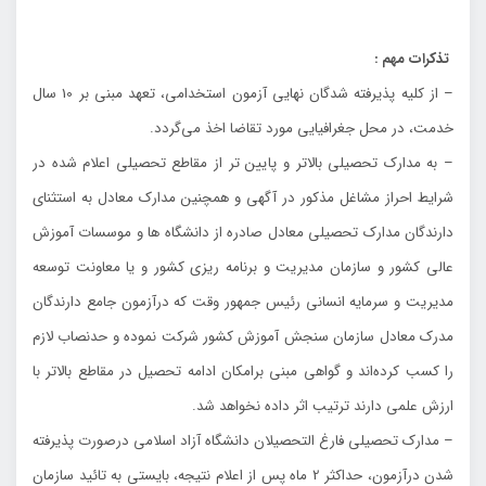
تذكرات مهم :
– از كليه پذيرفته شدگان نهايي آزمون استخدامي، تعهد مبني بر 10 سال
خدمت، در محل جغرافيايي مورد تقاضا اخذ مي‌گردد.
– به مدارك تحصيلي بالاتر و پايين تر از مقاطع تحصيلي اعلام شده در
شرايط احراز مشاغل مذكور در آگهي و همچنين مدارك معادل به استثناي
دارندگان مدارك تحصيلي معادل صادره از دانشگاه ها و موسسات آموزش
عالي كشور و سازمان مديريت و برنامه ريزي كشور و يا معاونت توسعه
مديريت و سرمايه انساني رئيس جمهور وقت كه درآزمون جامع دارندگان
مدرك معادل سازمان سنجش آموزش كشور شركت نموده و حدنصاب لازم
را كسب كرده‌اند و گواهي مبني برامكان ادامه تحصيل در مقاطع بالاتر با
ارزش علمي دارند ترتيب اثر داده نخواهد شد.
– مدارك تحصيلي فارغ التحصيلان دانشگاه آزاد اسلامي درصورت پذيرفته
شدن درآزمون، حداكثر 2 ماه پس از اعلام نتيجه، بايستي به تائيد سازمان