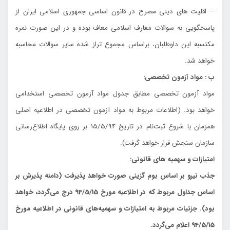
– اقليت هاي ديني مصرح در قانون اساسي جمهوري اسلامي ايران از
پاسخگويي به سوالات معارف اسلامي معاف بوده و در اين صورت نمره
مكتسبه اين داوطلبان، براساس مجموع تراز شده ساير سوالات محاسبه
خواهد شد.
ب : مواد آزمون تخصصي:
مواد آزمون تخصصي مطابق جدول مواد آزمون تخصصي استخدامي
خواهد بود. (اطلاعات مربوط به مواد آزمون تخصصي در اطلاعيه اصلي
همزمان با شروع ثبت‌نام در تاريخ 15/5/94 بر روي پايگاه اطلاع‌رساني
سازمان سنجش قرار خواهد گرفت).
امتيازات و سهميه هاي قانوني:
جذب نيرو بر اساس بوم گزيني صورت خواهد پذيرفت (دامنه پذيرش بر
اساس جداول مربوط كه در اطلاعيه مورخ 94/5/15 درج مي‌گردد، خواهد
بود). جزئيات مربوط به امتيازات و سهميه‌هاي قانوني در اطلاعيه مورخ
94/5/15 اعلام مي‌گردد.