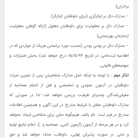
برادران).
– مدارك دال بر ايثارگري (براي داوطلبان ايثارگر).
– مدارك دال بر معلوليت براي داوطلبان معلول (ارائه گواهي معلوليت
ازسازمان بهزيستي).
– مدارك دال بر بومي بودن (حسب مورد براساس هريك از مواردي كه در
اطلاعيه ثبت‌نامي در تاريخ 15/5/94 درج خواهد شد) بخش امتيازات و
سهميه‌هاي قانوني.
تذكر مهم :
با توجه به اينكه اصل مدارك متقاضيان پس از تعيين نمرات
داوطلبان در آزمون عمومي و تخصصي و قبل از انجام مصاحبه از
معرفي‌شدگان چندبرابر ظرفيت بررسي خواهد شد؛ لذا در صورتي كه
مدارك داوطلبان مغاير با شرايط مندرج در اين آگهي و همچنين اطلاعات
مندرج در فرم ثبت نام باشد، هيچگونه حقي براي متقاضي ايجاد نخواهد
كرد و در هر مرحله از آزمون (آزمون كتبي، مصاحبه و…)، اعلام نتايج اوليه
و حتي در صورت پذيرش نهايي، داوطلب حذف خواهد شد و حق