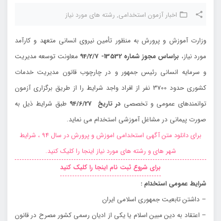
اخبار آزمون استخدامی
,
رشته های مورد نیاز
وزارت آموزش و پرورش به منظور تأمين نيروي انساني متعهد و كارآمد
مورد نياز،
براساس مجوز شماره 13532- 94/2/7
معاونت توسعه مديريت
و سرمايه انساني رئيس جمهور و در چارچوب قانون مديريت خدمات
كشوري حدود 3700 نفر از افراد واجد شرايط را از طريق برگزاري آزمون
توانمندهاي عمومي و تخصصي
در تاريخ 94/6/27
طبق شرايط ذيل به
صورت پيماني در مشاغل آموزشي استخدام مي نمايد.
برای دانلود متن آگهی استخدامی اموزش و پرورش در سال 94 ، شرایط
شهر های و رشته های مورد نیاز اینجا را کلیک کنید.
برای شروع ثبت نام اینجا را کلیک کنید
شرايط عمومي استخدام :
– داشتن تابعيت جمهوري اسلامي ايران
– اعتقاد به دين مبين اسلام يا يكي از اديان رسمي كشور مصرح در قانون