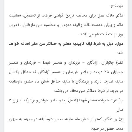
ذيصلاح.
تذكر:
ملاك عمل براي محاسبه تاريخ گواهي فراغت از تحصيل، معافيت
دائم و پايان خدمت نظام وظيفه عمومي و محاسبه سن داوطلبان، آخرين
روز مهلت ثبت نام مي باشد.
موارد ذيل به شرط ارائه تاييديه معتبر به حداكثر سن مقرر اضافه خواهد
شد:
الف) جانبازان، آزادگان – فرزندان و همسر شهدا – فرزندان و همسر
جانبازان 25 درصد و بالاتر- فرزندان و همسر آزادگان كه حداقل يكسال
سابقه اسارت دارند و رزمندگان با سابقه حداقل شش ماه حضور داوطلبانه
در جبهه، از شرط حداكثر سن معاف مي باشند.
ب) افراد خانواده معظم شهدا (شامل : پدر، مادر، خواهر و برادر) تا ميزان 5
سال.
ج) رزمندگان كمتر از شش ماه سابقه حضور داوطلبانه در جبهه، به ميزان
مدت حضور در جبهه.