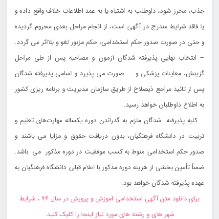
جذب، محرز شود، داوطلب به اشتباه يا به عمد اطلاعات خلاف واقع داده و
يا فاقد شرايط مندرج در آگهي است، از انجام مراحل بعدي محروم گرديده
و حتي در صورت صدور حكم استخدامي، حكم مزبور لغو و بلااثر مي گردد.
– انتخاب نهايي پذيرفته شدگان آزمون و مصاحبه پس از طي مراحل
گزينش، معاينات پزشكي و …. صورت مي پذيرد و اسامي پذيرفته شدگان
پس از تائيد مراجع ذيصلاح از طريق سازمان مديريت و برنامه ريزي كشور
به اطلاع داوطلبان خواهد رسيد.
– كليه پذيرفته شدگان ملزم به گذراندن دوره يكساله مهارت‌هاي تعليم و
تربيت در دانشگاه فرهنگيان، بدون دريافت حقوق و مزايا مي باشند و
صدور حكم استخدامي منوط به كسب موفقيت در دوره مذكور مي باشد.
ضمناً تأمين بخشي از هزينه دوره مذكور با اعلام قبلي دانشگاه فرهنگيان به
عهده پذيرفته شدگان خواهد بود.
برای دانلود متن آگهی استخدامی اموزش و پرورش در سال 94 ، شرایط
شهر های و رشته های مورد نیاز اینجا را کلیک کنید.