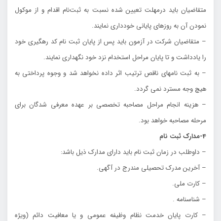
متقاضيان بايد درمهلت تعيين شده نسبت به ثبت‌نام اقدام و از موكول
نمودن آن به روزهاي پاياني خودداري نمايند.
– متقاضيان شركت در آزمون بايد پس از پايان ثبت نام كد رهگيري خود
را يادداشت و تا پايان مراحل استخدام نزد خود نگهداري نمايند.
– به ثبت نامهاي ناقص ترتيب اثر داده نخواهد شد و وجوه پرداختي به
هيچ وجه مسترد نمي گردد.
– هزينه انجام مراحل مصاحبه تخصصي بر عهده معرفي شدگان براي
مرحله مصاحبه خواهد بود.
4-مدارك ثبت نام
– داوطلب در زمان ثبت نام بايد داراي مدارك ذيل باشد:
– آخرين مدرك تحصيلي مندرج در آگهي.
– كارت ملي.
– شناسنامه .
– كارت پايان خدمت نظام وظيفه عمومي و يا معافيت دائم (ويژه