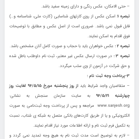
– حتي الامكان، عكس رنگي و داراي زمينه سفيد باشد.
تبصره 1:
اسكن عكس از روي كارتهاي شناسايي (كارت ملي، شناسنامه و…)
قابل قبول نمي باشد. ضروري است از اصل عكس و مطابق با توضيحات
فوق اقدام به اسكن نمايند.
تبصره 2 :
عكس خواهران بايد با حجاب و صورت كامل آنان مشخص باشد.
تبصره 3 :
در صورت ارسال عكس غير معتبر، ثبت نام داوطلب باطل شده
و حق شركت در آزمون از وي سلب ميگردد.
3-پرداخت وجه ثبت نام :
– متقاضيان واجد شرايط بايد
از روز پنجشنبه مورخ 94/5/15 لغايت روز
چهارشنبه 94/5/21
به سايت سازمان سنجش به نشاني:
www.sanjesh.org مراجعه و پس از پرداخت وجه ثبت‌نامي به صورت
الكترونيكي و يا از طريق كارت‌هاي بانكي متصل به شبكه ي شتاب، نسبت
به تكميل فرم ثبت نام و ارائه اطلاعات مورد نياز اقدام نمايند.
– لازم به توضيح است مدت ثبت نام به هيچ وجه تمديد نمي گردد و