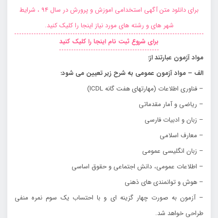
برای دانلود متن آگهی استخدامی اموزش و پرورش در سال 94 ، شرایط
شهر های و رشته های مورد نیاز اینجا را کلیک کنید.
برای شروع ثبت نام اینجا را کلیک کنید
مواد آزمون عبارتند از:
الف – مواد آزمون عمومي به شرح زير تعيين مي شود:
– فناوري اطلاعات (مهارتهاي هفت گانه ICDL)
– رياضي و آمار مقدماتي
– زبان و ادبيات فارسي
– معارف اسلامي
– زبان انگليسي عمومي
– اطلاعات عمومي، دانش اجتماعي و حقوق اساسي
– هوش و توانمندي هاي ذهني
– آزمون به صورت چهار گزينه اي و با احتساب يك سوم نمره منفي
طراحي خواهد شد.