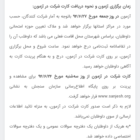
زمان برگزاري آزمون و نحوه دريافت كارت شركت در آزمون:
آزمون
در روز جمعه مورخ 94/6/27
باتوجه به آمار شركت كنندگان، حسب
مورد در مراكز استانها برگزار خواهد شد و ملاك تعيين حوزه امتحاني
داوطلبان، براساس شهرستان محل اقامت فعلي مي باشد كه داوطلب آن را
در تقاضانامه ثبت‌نامي درج خواهد نمود. ساعت شروع و محل برگزاري
آزمون، بر روي كارت شركت در آزمون، درج و به هنگام پرينت كارت به
آگاهي داوطلبان خواهد رسيد.
كارت شركت در آزمون از روز سه‌شنبه مورخ 94/6/24
براي مشاهده و
پرينت بر روي پايگاه اطلاع‌رساني سازمان سنجش به نشاني
www.sanjesh.org قرار خواهد گرفت.
لازم به ذكر است صدور كارت شركت در آزمون، به منزله تائيد اطلاعات
ارسالي از سوي داوطلبان نمي‌باشد.
*به هريك از داوطلبان يك دفترچه سوالات عمومي و يك دفترچه سوالات
اختصاصي داده خواهد شد.