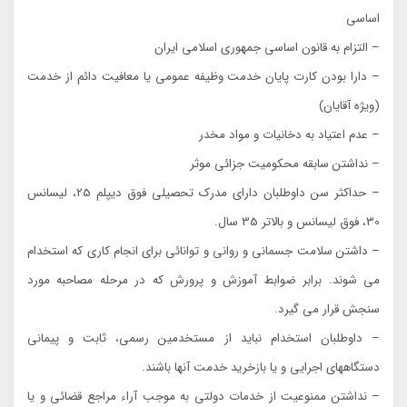
اساسي
– التزام به قانون اساسي جمهوري اسلامي ايران
– دارا بودن كارت پايان خدمت وظيفه عمومي يا معافيت دائم از خدمت
(ويژه آقايان)
– عدم اعتياد به دخانيات و مواد مخدر
– نداشتن سابقه محكوميت جزائي موثر
– حداكثر سن داوطلبان داراي مدرك تحصيلي فوق ديپلم 25، ليسانس
30، فوق ليسانس و بالاتر 35 سال.
– داشتن سلامت جسماني و رواني و توانائي براي انجام كاري كه استخدام
مي شوند. برابر ضوابط آموزش و پرورش كه در مرحله مصاحبه مورد
سنجش قرار مي گيرد.
– داوطلبان استخدام نبايد از مستخدمين رسمي، ثابت و پيماني
دستگاههاي اجرايي و يا بازخريد خدمت آنها باشند.
– نداشتن ممنوعيت از خدمات دولتي به موجب آراء مراجع قضائي و يا