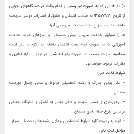
د) داوطلباني كه
به صورت غير رسمي و تمام وقت در دستگاههاي اجرايي
از تاريخ 1357/11/22
به خدمت اشتغال و حقوق از اعتبارات دولتي دريافت
داشته اند ، به ميزان مدت خدمت غيررسمي آنها.
هـ ) سوابق خدمت مربيان پيش دبستاني و نيروهاي خريد خدمات
آموزشي كه به صورت تمام وقت اشتغال داشته اند. لازم به ذكر است
محاسبه سنوات خدمت در صورت پذيرفته شدن در آزمون، تابع قوانين و
مقررات مربوط خواهد بود.
شرايط اختصاصي:
– دارا بودن مدرك و رشته تحصيلي مربوط براساس جدول فهرست
مشاغل.
– برخورداري و حسن شهرت و عامل بودن به اخلاق و شئونات معلمي
براساس طرح طبقه بندي معلمان.
– الزام به رعايت كليه شرايط اختصاصي جداول رشته هاي تحصيلي مجاز.
مراحل ثبت نام :