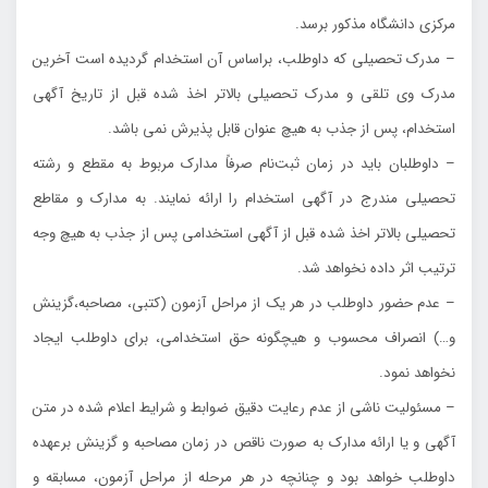
مركزي دانشگاه مذكور برسد.
– مدرك تحصيلي كه داوطلب، براساس آن استخدام گرديده است آخرين
مدرك وي تلقي و مدرك تحصيلي بالاتر اخذ شده قبل از تاريخ آگهي
استخدام، پس از جذب به هيچ عنوان قابل پذيرش نمي باشد.
– داوطلبان بايد در زمان ثبت‌نام صرفاً مدارك مربوط به مقطع و رشته
تحصيلي مندرج در آگهي استخدام را ارائه نمايند. به مدارك و مقاطع
تحصيلي بالاتر اخذ شده قبل از آگهي استخدامي پس از جذب به هيچ وجه
ترتيب اثر داده نخواهد شد.
– عدم حضور داوطلب در هر يك از مراحل آزمون (كتبي، مصاحبه،گزينش
و…) انصراف محسوب و هيچگونه حق استخدامي، براي داوطلب ايجاد
نخواهد نمود.
– مسئوليت ناشي از عدم رعايت دقيق ضوابط و شرايط اعلام شده در متن
آگهي و يا ارائه مدارك به صورت ناقص در زمان مصاحبه و گزينش برعهده
داوطلب خواهد بود و چنانچه در هر مرحله از مراحل آزمون، مسابقه و