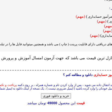
:
)
(مهم)
نرآموز حسابداری
)
(مهم)
ری
مهم)
مهم)
)
(مهم)
ابداری
ریافتی دارای قابلیت پرینت ( چاپ ) می باشد و همچنین میتوانید فایل ها را در تبلت
ا نازل ترین قیمت می باشد که جهت آزمون امسال آموزش و پرورش 
وز حسابداری
دانلود و مطالعه کنم ؟
ید انتقال داده می شوید ، پس از وارد کردن نام و شماره همراه ، بر روی دکمه
پرداخت و تکم
ل خودتان را وارد کرده باشید ( ایمیل ضروری نیست ) ، یک نسخه از لینک دانلود به ایمیل شما
خرید و دانلود فوری
قیمت
این محصول
49000
تومان میباشد