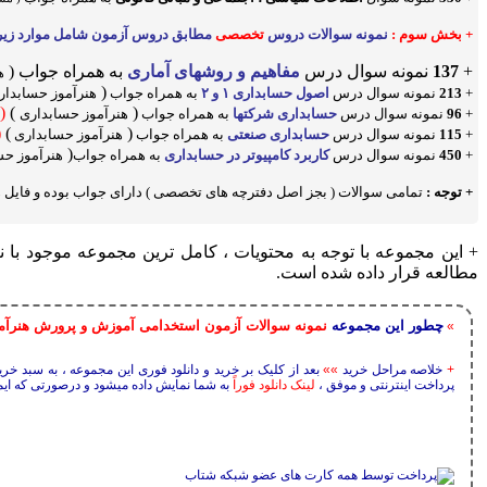
+ بخش سوم :
نمونه سوالات دروس
تخصصی
مطابق دروس آزمون شامل موارد زیر 
+
137
نمونه سوال درس
مفاهیم و روشهای آماری
به همراه جواب (
ه
(
+
213
نمونه سوال درس
اصول حسابداری ۱ و ۲
به همراه جواب
هنرآموز حسابدا
(
)
(
+
96
نمونه سوال درس
حسابداری شرکتها
به همراه جواب
هنرآموز حسابداری
(
)
(
+
115
نمونه سوال درس
حسابداری صنعتی
به همراه جواب
هنرآموز حسابداری
(
+
450
نمونه سوال درس
کاربرد کامپیوتر در حسابداری
به همراه جواب
هنرآموز حس
+ توجه :
تمامی سوالات ( بجز اصل دفترچه های تخصصی ) دارای جواب بوده و فایل های د
+ این مجموعه با توجه به محتویات ، کامل ترین مجموعه موجود ب
مطالعه قرار داده شده است.
چطور این مجموعه
نمونه سوالات آزمون استخدامی آموزش و پرورش هنرآم
»
+
خلاصه مراحل خرید
»»
بعد از کلیک بر خرید و دانلود فوری این مجموعه ، به سبد خر
پرداخت اینترنتی و موفق ،
لینک دانلود فوراً
به شما نمایش داده میشود و درصورتی که ایمی